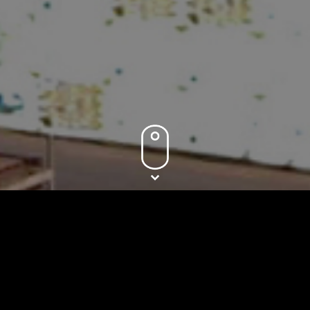
月度吞吐量